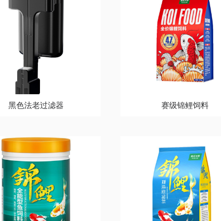
黑色法老过滤器
赛级锦鲤饲料