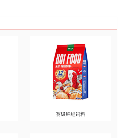
赛级锦鲤饲料